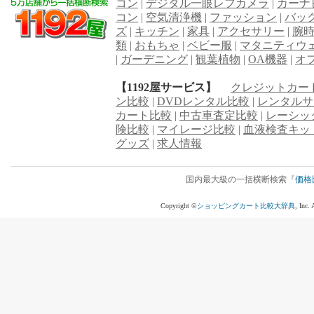
コン
|
デジタル一眼レフカメラ
|
カーナ
コン
|
空気清浄機
|
ファッション
|
バッ
ズ
|
キッチン
|
家具
|
アクセサリー
|
腕
類
|
おもちゃ
|
ベビー服
|
マタニティウ
|
ガーデニング
|
観葉植物
|
OA機器
|
オ
【1192屋サービス】
クレジットカー
ン比較
|
DVDレンタル比較
|
レンタルサ
カート比較
|
中古車査定比較
|
レーシッ
険比較
|
マイレージ比較
|
血液検査キッ
グッズ
|
求人情報
国内最大級の一括横断検索『
価格
Copyright ©
ショッピングカート比較大辞典
, Inc