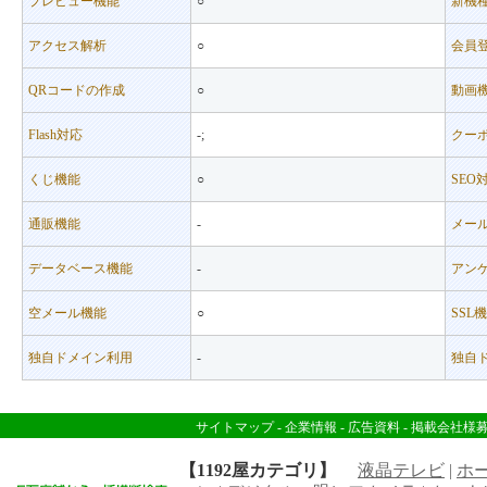
プレビュー機能
○
新機
アクセス解析
○
会員
QRコードの作成
○
動画
Flash対応
-;
クー
くじ機能
○
SEO
通販機能
-
メー
データベース機能
-
アン
空メール機能
○
SSL
独自ドメイン利用
-
独自
サイトマップ
-
企業情報
-
広告資料
-
掲載会社様
【1192屋カテゴリ】
液晶テレビ
|
ホ