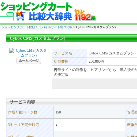
ショッピングカート比較
>
モバイルサイト制作比較
>
Cybox CMS(カスタムプラン)
Cybox CMS(カスタムプラン)
Cybox CMS(カスタムプラン)
サービス名
Cybox CMS(カスタムプラン)
初期費用
250,000円
携帯サイトの制作を、ヒアリングから、導入後のサ
の決定版
サービス内容
サービス内容
作成可能ページ数
150
管理
3キャリア完全対応
○
画像