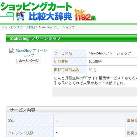
ショッピングカート比較
> MakeShop フリーショップ
MakeShop フリーショップ
MakeShop フリーショップ
サービス名
MakeShop フリーショップ
初期費用
10,500円
掲載可能商品数
30点
なんと月額無料のECサイト構築サービス！もちろ
手も良いとくれば人気があって当然ですね。
サービス内容
サービス内容
SSL
○
最短
クレジット決済
○
提携