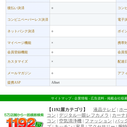
後払い決済
○
コン
コンビニペーパーレス決済
電子
ネットバンク決済
○
ポイ
マイページ機能
×
携帯
会員登録機能
○
会員
カスタマイズ
×
配達
メールマガジン
○
アフ
提携ASP
A8net
サイトマップ
-
企業情報
-
広告資料
-
掲載会社様
【1192屋カテゴリ】
液晶テレビ
|
ホ
コン
|
デジタル一眼レフカメラ
|
カーナ
コン
|
空気清浄機
|
ファッション
|
バッ
ズ
|
キッチン
|
家具
|
アクセサリー
|
腕