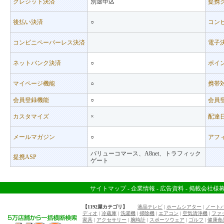
クレジット決済
別途申込
提携
後払い決済
○
コン
コンビニペーパーレス決済
電子
ネットバンク決済
○
ポイ
マイページ機能
○
携帯
会員登録機能
○
会員
カスタマイズ
×
配達
メールマガジン
○
アフ
バリューコマース、A8net、トラフィック
提携ASP
ゲート
サイトマップ
-
企業情報
-
広告資料
-
掲載会社様
【1192屋カテゴリ】
液晶テレビ
|
ホームシアター
|
ノート
ディオ
|
冷蔵庫
|
洗濯機
|
掃除機
|
エアコン
|
空気清浄機
|
ファ
家具
|
アクセサリー
|
腕時計
|
スポーツウェア
|
ゴルフ
|
健康食