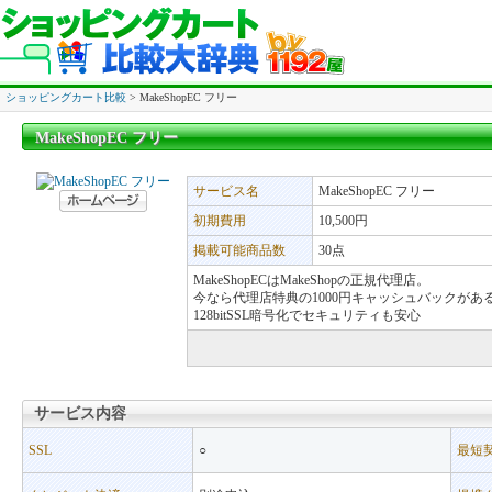
ショッピングカート比較
> MakeShopEC フリー
MakeShopEC フリー
MakeShopEC フリー
サービス名
MakeShopEC フリー
初期費用
10,500円
掲載可能商品数
30点
MakeShopECはMakeShopの正規代理店。
今なら代理店特典の1000円キャッシュバックが
128bitSSL暗号化でセキュリティも安心
サービス内容
サービス内容
SSL
○
最短