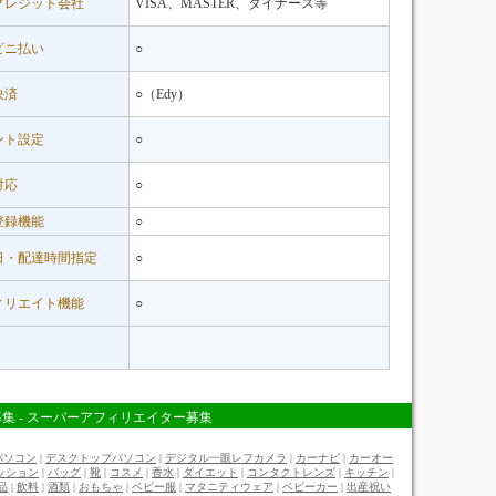
クレジット会社
VISA、MASTER、ダイナース等
ビニ払い
○
決済
○（Edy）
ント設定
○
対応
○
登録機能
○
日・配達時間指定
○
ィリエイト機能
○
募集
-
スーパーアフィリエイター募集
パソコン
|
デスクトップパソコン
|
デジタル一眼レフカメラ
|
カーナビ
|
カーオー
ッション
|
バッグ
|
靴
|
コスメ
|
香水
|
ダイエット
|
コンタクトレンズ
|
キッチン
|
品
|
飲料
|
酒類
|
おもちゃ
|
ベビー服
|
マタニティウェア
|
ベビーカー
|
出産祝い